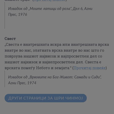
Извадок од „Моите латици од роза“, Дел 6, Агни
Прес, 1976
Свест
„Свеста е внатрешната искра или внатрешната врска
внатре во нас, златната врска внатре во нас што го
поврзува нашиот највисок и најпросветлен дел со
нашиот најнизок и најнепросветлен дел. Свеста е
врската помеѓу Небото и земјата.“ (
Прочитај повеќе
)
Извадок од „Врвовите на Бог-Живот: Самади и Сиди“,
Агни Прес, 1974
ДРУГИ СТРАНИЦИ ЗА ШРИ ЧИНМОЈ