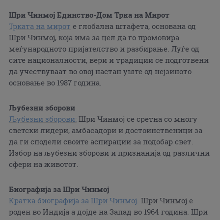
Шри Чинмој Единство-Дом Трка на Мирот
Трката на мирот
е глобална штафета, основана од
Шри Чинмој, која има за цел да го промовира
меѓународното пријателство и разбирање. Луѓе од
сите националности, вери и традиции се подготвени
да учествуваат во овој настан уште од нејзиното
основање во 1987 година.
Љубезни зборови
Љубезни зборови:
Шри Чинмој се сретна со многу
светски лидери, амбасадори и достоинственици за
да ги сподели своите аспирации за подобар свет.
Избор на љубезни зборови и признанија од различни
сфери на животот.
Биографија за Шри Чинмој
Кратка биографија за Шри Чинмој.
Шри Чинмој е
роден во Индија а дојде на Запад во 1964 година. Шри