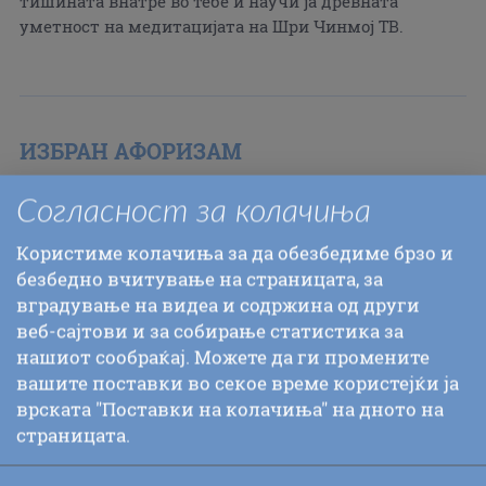
тишината внатре во тебе и научи ја древната
уметност на медитацијата на Шри Чинмој ТВ.
ИЗБРАН АФОРИЗАМ
Мојата крајна цел е моќта на љубовта
Согласност за колачиња
да ја замени љубовта за моќ
во секој поединец.
Користиме колачиња за да обезбедиме брзо и
Мојата крајна цел е целиот свет
безбедно вчитување на страницата, за
да чекори заедно во мир и единство.
вградување на видеа и содржина од други
веб-сајтови и за собирање статистика за
–Шри Чинмој
нашиот сообраќај. Можете да ги промените
вашите поставки во секое време користејќи ја
врската "Поставки на колачиња" на дното на
страницата.
ИЗБРАНИ СТРАНИ