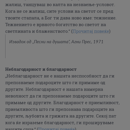
жалиш, танцуваш во калта на незнаење-условот.
Кога не се жалиш, сите услови на светот се пред
твоите стапала, а Бог ти дава ново име: тежнение.
Тежнението е врвното богатство во светот на
светлината и блаженството.“ (
Прочитај повеќе
)
Извадок од „Песни на душата“, Агни Прес, 1971
Неблагодарност и благодарност
„Неблагодарност не е нашата неспособност да ги
препознаеме подароците што ги примаме од
другите. Неблагодарност е нашата намерна
неволност да ги препознаеме подароците што ги
примаме од другите. Благодарност е приемливост,
приемливоста што ги препознава подароците на
другите, љубовта и грижата на другите. Секој пат
кога ќе израземе благодарност, ги прошируваме
нашите срца.“ (
Прочитај повеќе
)