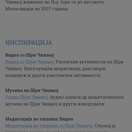
Чинмој живееше во Њу Јорк се до неговото
Махасамади во 2007 година.
ИНСПИРАЦИЈА
Видеа со Шри Чинмој
Видеа со Шри Чинмој:
Различни активности на Шри
Чинмој. Вклучувајќи медитација, разговори,
концерти и други уметнички активности.
Музика на Шри Чинмој
Радио Шри Чинмој:
Аудио записи од медитативната
музика на Шри Чинмој и други изведувачи.
Медитација во тишина: Видео
Медитација во тишина со Шри Чинмој.
Слушај ја