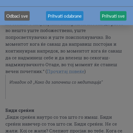
Медитација
Odbaci sve
Prihvati odabrane
Prihvati sve
„Од духовна гледна точка, секој трагач е почетник.
Почетник е оној кој има внатрешен поттик да расте
во нешто уште побожествено, уште
попросветлувачко и уште поисполнувачко. Во
моментот кога ќе сакаш да направиш постојан и
континуиран напредок, во моментот кога ќе сакаш
да се надминеш себе и да влезеш во секогаш-
надминувачкото Отаде, во тој момент ќе станеш
вечен почетник.“ (
Прочитај повеќе
)
Извадок од „Како да започнеш со медитација“​
Биди среќен
„Биди среќен наутро со тоа што го имаш. Биди
среќен навечер со тоа што си. Биди среќен. Не се
жали. Кој се жали? Слепиот просјак во тебе. Кога се