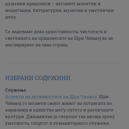
душевни придонеси – неговите молитви и
медитации, литературни, музички и уметнички
дела.
Се надеваме дека едноставноста, чистотата и
светлината на придонесите на Шри Чинмој ќе ве
инспирираат на оваа страна.
ИЗБРАНИ СОДРЖИНИ
Служење
Аспекти на активностите на Шри Чинмој
. Шри
Чинмој го посвети својот живот на потрагата по
хармонија и единство меѓу луѓето и различните
култури. Динамично ја следеше таа визија преку
уметноста, спортот и хуманитарното служење.