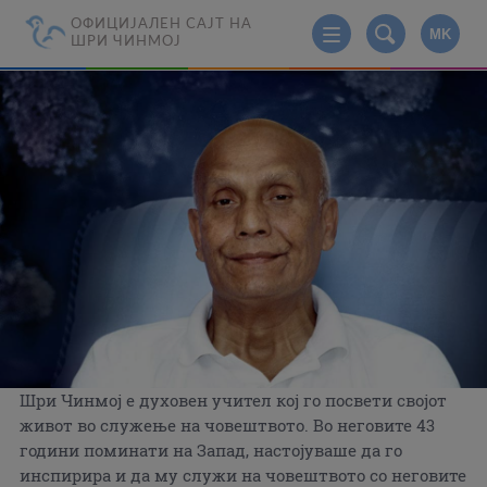
ОФИЦИЈАЛЕН САЈТ НА
MK
ШРИ ЧИНМОЈ
Шри Чинмој е духовен учител кој го посвети својот
живот во служење на човештвото. Во неговите 43
години поминати на Запад, настојуваше да го
инспирира и да му служи на човештвото со неговите