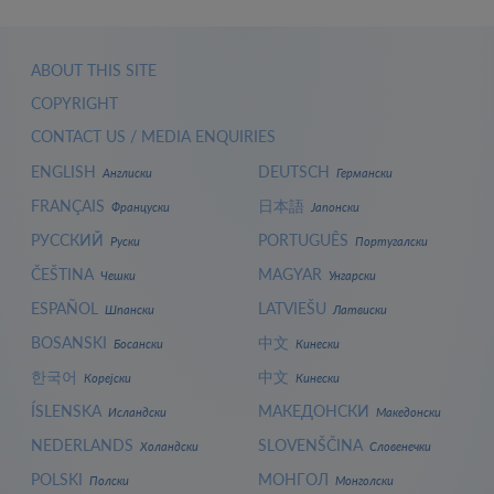
ABOUT THIS SITE
COPYRIGHT
CONTACT US / MEDIA ENQUIRIES
ENGLISH
DEUTSCH
Англиски
Германски
FRANÇAIS
日本語
Француски
Јапонски
РУССКИЙ
PORTUGUÊS
Руски
Португалски
ČEŠTINA
MAGYAR
Чешки
Унгарски
ESPAÑOL
LATVIEŠU
Шпански
Латвиски
BOSANSKI
中文
Босански
Кинески
한국어
中文
Корејски
Кинески
ÍSLENSKA
МАКЕДОНСКИ
Исландски
Македонски
NEDERLANDS
SLOVENŠČINA
Холандски
Словенечки
POLSKI
МОНГОЛ
Полски
Монголски